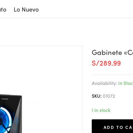
to
Lo Nuevo
ente Fanatic Kratos
Gabinete «Ca
S/
289.99
Availability:
In Stoc
SKU:
01072
1 in stock
ADD TO CA