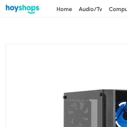
Home
Audio/Tv
Compu
Home
Shop
Products
Gabinete «Case» Sin Fu