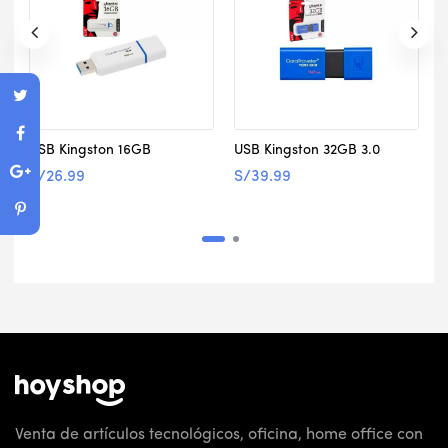
USB Kingston 16GB
USB Kingston 32GB 3.0
U
S/
26.99
S/
39.99
S
Venta de artículos tecnológicos, oficina, home office con