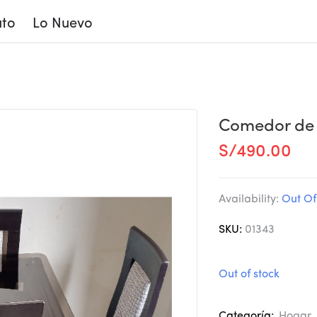
to
Lo Nuevo
 «Buen estado»
Comedor de 6
S/
490.00
Availability:
Out Of
SKU:
01343
Out of stock
Categoría:
Hogar
,