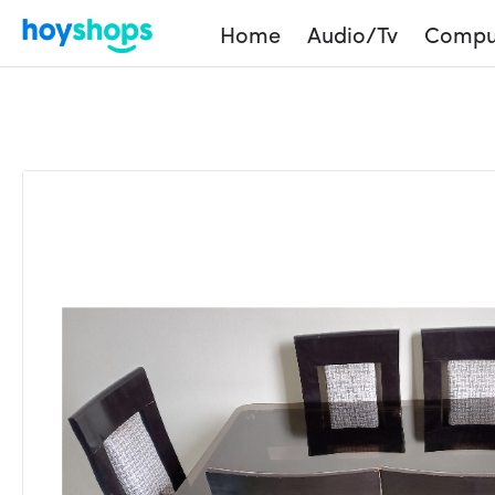
Home
Audio/Tv
Compu
Home
Shop
Products
Comedor de 6 sillas –