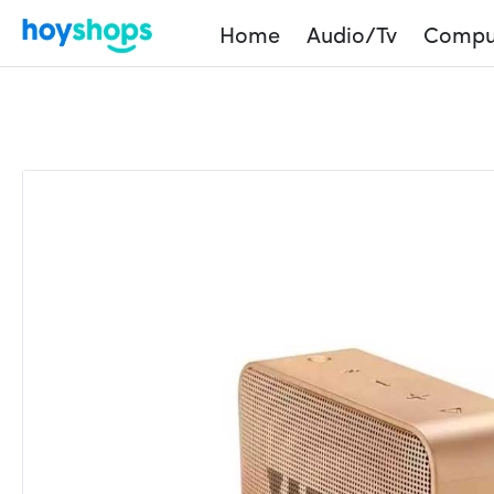
Home
Audio/Tv
Compu
Home
Shop
Products
Parlante Bluethooth JB