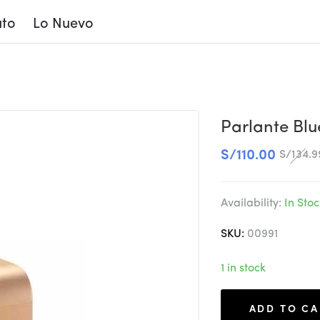
to
Lo Nuevo
L Portatil – Marron
Parlante Blu
S/
110.00
S/
134.9
Availability:
In Stoc
SKU:
00991
1 in stock
ADD TO CA