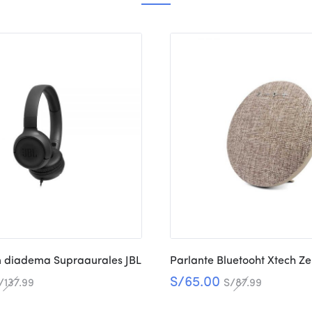
n diadema Supraaurales JBL
Parlante Bluetooht Xtech Ze
S/
65.00
/
137.99
S/
87.99