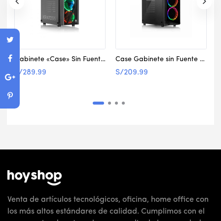
Gabinete «Case» Sin Fuente Fanatic Kratos
Case Gabinete sin Fuente Micronics Player
S/
289.99
S/
209.99
S
Venta de artículos tecnológicos, oficina, home office con
los más altos estándares de calidad. Cumplimos con el