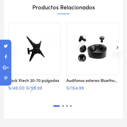
Productos Relacionados
Rack Xtech 20-70 pulgadas
Audifonos estereo Bluethooth Klip Xtreme
S/
49.00
S/
59.99
S/
154.99
S