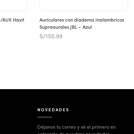
C/AUX Havit
Auriculares con diadema Inalambricos
Supraaurales JBL – Azul
S/
155.99
NOVEDADES
Déjanos tu correo y sé el primero en