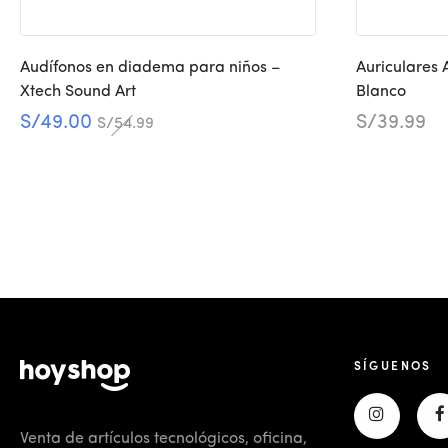
Audífonos en diadema para niños –
Auriculares 
Xtech Sound Art
Blanco
S/
49.00
S/
39.99
S/
54.99
SÍGUENOS
Venta de artículos tecnológicos, oficina,