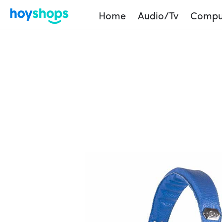
Home
Audio/Tv
Compu
Home
Shop
Products
Audífonos en diadema 