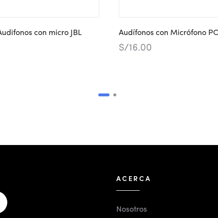
Audifonos con micro JBL
Audífonos con Micrófono P
S/
16.00
ACERCA
Nosotros