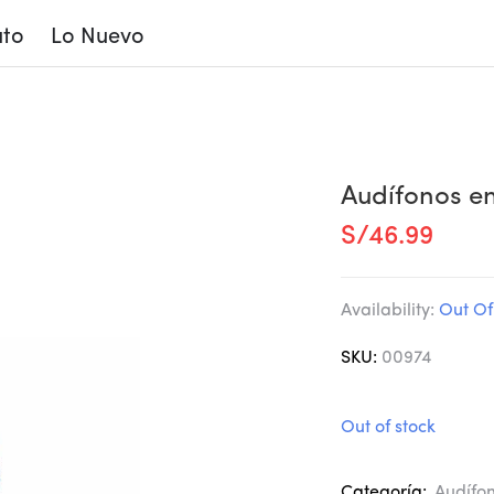
to
Lo Nuevo
Klip Xtreme Ikonic
Audífonos en
S/
46.99
Availability:
Out Of
SKU:
00974
Out of stock
Categoría:
Audífo