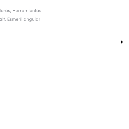
oras
,
Herramientas
lt
,
Esmeril angular