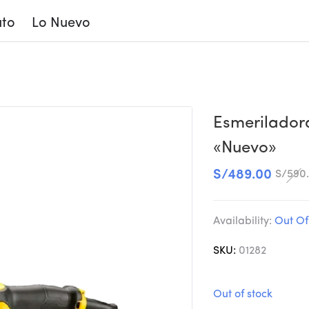
to
Lo Nuevo
 DEWALT 7″ – 2400W «Nuevo»
Esmerilador
«Nuevo»
S/
489.00
S/
590
Availability:
Out Of
SKU:
01282
Out of stock