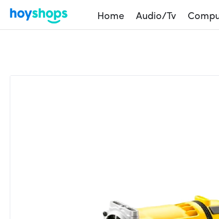
Home
Audio/Tv
Compu
Home
Shop
Products
Esmeriladora angular