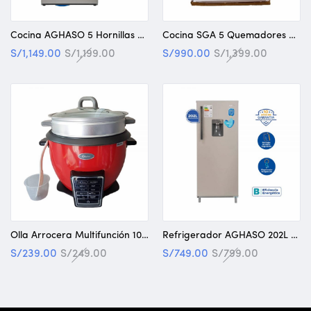
Cocina AGHASO 5 Hornillas con Horno – GN/GLB «NUEVO»
Cocina SGA 5 Quemadores – Gas Natural «Nuevo»
S/
1,149.00
S/
1,199.00
S/
990.00
S/
1,399.00
Olla Arrocera Multifunción 10 en 1 – Oster – Nuevo «Exhibición»
Refrigerador AGHASO 202L «NUEVO»
S/
239.00
S/
249.00
S/
749.00
S/
799.00