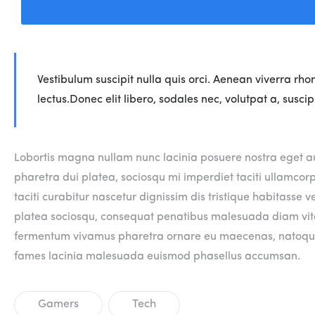
Vestibulum suscipit nulla quis orci. Aenean viverra rh
lectus.Donec elit libero, sodales nec, volutpat a, susc
Lobortis magna nullam nunc lacinia posuere nostra eget au
pharetra dui platea, sociosqu mi imperdiet taciti ullamco
taciti curabitur nascetur dignissim dis tristique habitasse 
platea sociosqu, consequat penatibus malesuada diam vi
fermentum vivamus pharetra ornare eu maecenas, natoque im
fames lacinia malesuada euismod phasellus accumsan.
Gamers
Tech