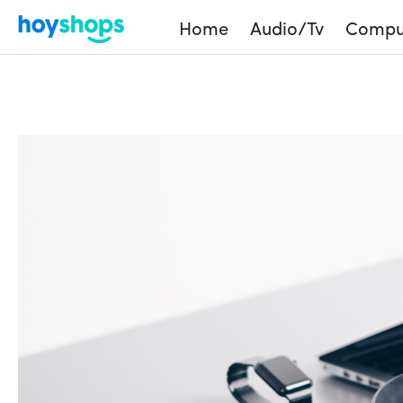
Home
Audio/Tv
Compu
Home
2019
enero
15
Important security is in