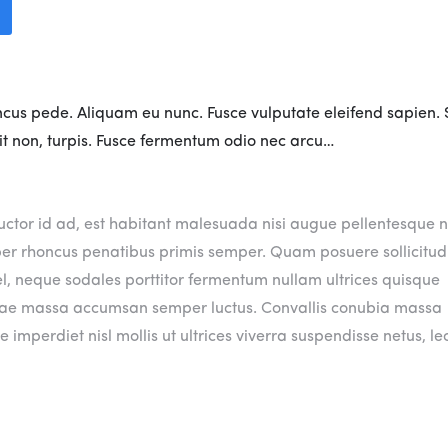
oncus pede. Aliquam eu nunc. Fusce vulputate eleifend sapien.
ipit non, turpis. Fusce fermentum odio nec arcu…
ctor id ad, est habitant malesuada nisi augue pellentesque 
rper rhoncus penatibus primis semper. Quam posuere sollicitud
vel, neque sodales porttitor fermentum nullam ultrices quisque
tae massa accumsan semper luctus. Convallis conubia massa
perdiet nisl mollis ut ultrices viverra suspendisse netus, le